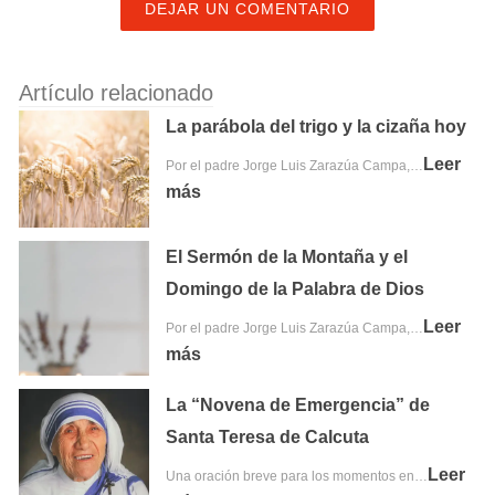
DEJAR UN COMENTARIO
Artículo relacionado
La parábola del trigo y la cizaña hoy
Leer
Por el padre Jorge Luis Zarazúa Campa,…
más
El Sermón de la Montaña y el
Domingo de la Palabra de Dios
Leer
Por el padre Jorge Luis Zarazúa Campa,…
más
La “Novena de Emergencia” de
Santa Teresa de Calcuta
Leer
Una oración breve para los momentos en…