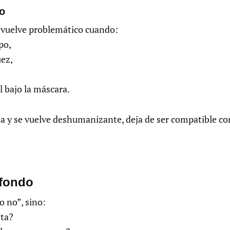
to
se vuelve problemático cuando:
po,
uez,
l bajo la máscara.
a y se vuelve deshumanizante, deja de ser compatible con
 fondo
o no”, sino:
sta?