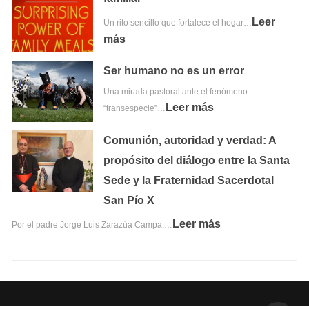
Leer
Un rito sencillo que fortalece el hogar…
más
Ser humano no es un error
Una mirada pastoral ante el fenómeno
Leer más
“transespecie”…
Comunión, autoridad y verdad: A
propósito del diálogo entre la Santa
Sede y la Fraternidad Sacerdotal
San Pío X
Leer más
Por el padre Jorge Luis Zarazúa Campa,…