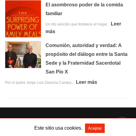
El asombroso poder de la comida
familiar
Leer
Un rito sencillo que fortalece el hogar…
más
Comunión, autoridad y verdad: A
propósito del diálogo entre la Santa
Sede y la Fraternidad Sacerdotal
San Pío X
Leer más
Por el padre Jorge Luis Zarazúa Campa,…
Todos los derechos reservados
Este sitio usa cookies.
Aceptar